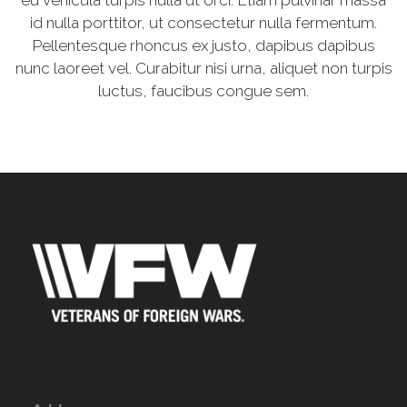
id nulla porttitor, ut consectetur nulla fermentum.
Pellentesque rhoncus ex justo, dapibus dapibus
nunc laoreet vel. Curabitur nisi urna, aliquet non turpis
luctus, faucibus congue sem.